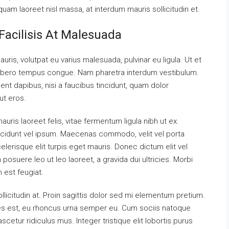
liquam laoreet nisl massa, at interdum mauris sollicitudin et.
Facilisis At Malesuada
auris, volutpat eu varius malesuada, pulvinar eu ligula. Ut et
el libero tempus congue. Nam pharetra interdum vestibulum.
ent dapibus, nisi a faucibus tincidunt, quam dolor
ut eros.
uris laoreet felis, vitae fermentum ligula nibh ut ex.
ncidunt vel ipsum. Maecenas commodo, velit vel porta
erisque elit turpis eget mauris. Donec dictum elit vel
 posuere leo ut leo laoreet, a gravida dui ultricies. Morbi
m est feugiat.
llicitudin at. Proin sagittis dolor sed mi elementum pretium.
es est, eu rhoncus urna semper eu. Cum sociis natoque
cetur ridiculus mus. Integer tristique elit lobortis purus