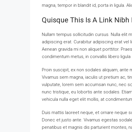
magna, tempor in blandit id, porta in ligula. A
Quisque This Is A Link Nibh 
Nullam tempus sollicitudin cursus. Nulla elit m
adipiscing erat. Curabitur adipiscing erat v
Aenean gravida mi non aliquet porttitor. Praes
condimentum metus, in convallis libero ligula 
Proin suscipit, ex non sodales aliquam, ante ma
Vivamus sem magna, iaculis ut pretium ac, ti
vulputate, lorem sem accumsan nunc, nec scel
nunc tristique, eu lobortis ante sodales. Etiam
vehicula nulla eget elit mollis, at condimentu
Duis mattis laoreet neque, et ornare neque so
Donec et justo ante. Vivamus egestas sodal
penatibus et magnis dis parturient montes, nas