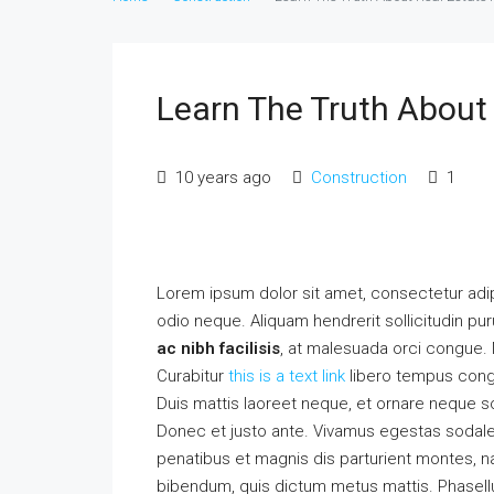
Learn The Truth About 
10 years ago
Construction
1
Lorem ipsum dolor sit amet, consectetur adipi
odio neque. Aliquam hendrerit sollicitudin p
ac nibh facilisis
, at malesuada orci congue. N
Curabitur
this is a text link
libero tempus con
Duis mattis laoreet neque, et ornare neque so
Donec et justo ante. Vivamus egestas sodal
penatibus et magnis dis parturient montes, nas
bibendum, quis dictum metus mattis. Phasellu