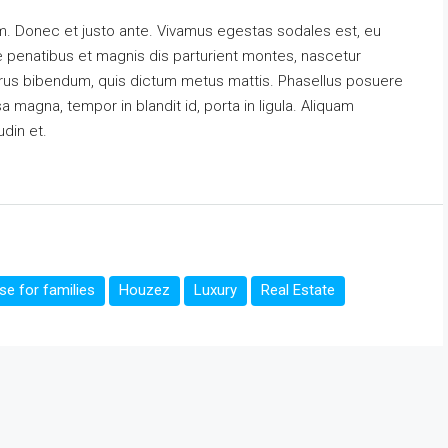
m. Donec et justo ante. Vivamus egestas sodales est, eu
penatibus et magnis dis parturient montes, nascetur
s purus bibendum, quis dictum metus mattis. Phasellus posuere
a magna, tempor in blandit id, porta in ligula. Aliquam
udin et.
e for families
Houzez
Luxury
Real Estate