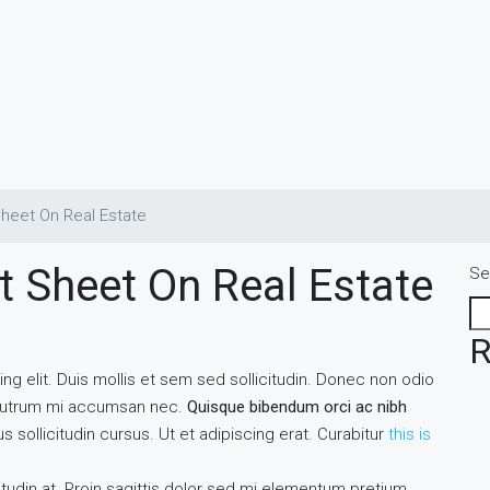
heet On Real Estate
t Sheet On Real Estate
Se
R
g elit. Duis mollis et sem sed sollicitudin. Donec non odio
s rutrum mi accumsan nec.
Quisque bibendum orci ac nibh
 sollicitudin cursus. Ut et adipiscing erat. Curabitur
this is
itudin at. Proin sagittis dolor sed mi elementum pretium.