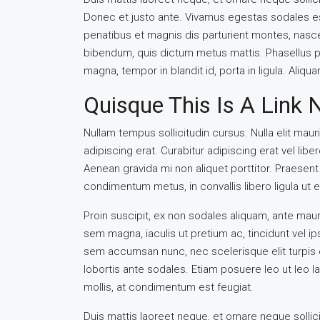
Donec et justo ante. Vivamus egestas sodales e
penatibus et magnis dis parturient montes, nascetu
bibendum, quis dictum metus mattis. Phasellus po
magna, tempor in blandit id, porta in ligula. Aliqu
Quisque This Is A Link 
Nullam tempus sollicitudin cursus. Nulla elit mauri
adipiscing erat. Curabitur adipiscing erat vel l
Aenean gravida mi non aliquet porttitor. Praesent
condimentum metus, in convallis libero ligula ut e
Proin suscipit, ex non sodales aliquam, ante mauri
sem magna, iaculis ut pretium ac, tincidunt vel 
sem accumsan nunc, nec scelerisque elit turpis e
lobortis ante sodales. Etiam posuere leo ut leo lao
mollis, at condimentum est feugiat.
Duis mattis laoreet neque, et ornare neque sollic