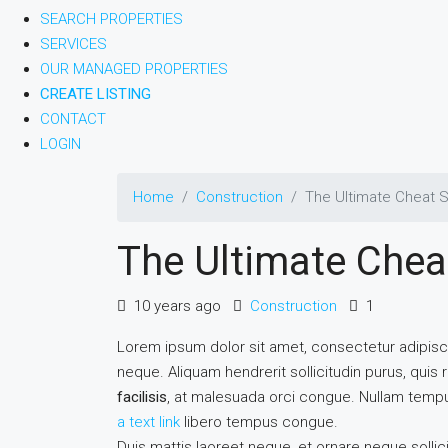
SEARCH PROPERTIES
SERVICES
OUR MANAGED PROPERTIES
CREATE LISTING
CONTACT
LOGIN
Home
Construction
The Ultimate Cheat S
The Ultimate Chea
10 years ago
Construction
1
Lorem ipsum dolor sit amet, consectetur adipiscin
neque. Aliquam hendrerit sollicitudin purus, qui
facilisis
, at malesuada orci congue. Nullam tempus
a text link
libero tempus congue.
Duis mattis laoreet neque, et ornare neque sollic