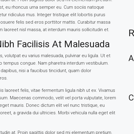
st, eu rhoncus urna semper eu. Cum sociis natoque
r ridiculus mus. Integer tristique elit lobortis purus
suere felis sed eros porttitor mattis. Curabitur massa
am laoreet nisl massa, at interdum mauris sollicitudin et.
R
Nibh Facilisis At Malesuada
s, volutpat eu varius malesuada, pulvinar eu ligula. Ut et
A
ibero tempus congue. Nam pharetra interdum vestibulum.
 dapibus, nisi a faucibus tincidunt, quam dolor
ros.
s laoreet felis, vitae fermentum ligula nibh ut ex. Vivamus
C
ipsum. Maecenas commodo, velit vel porta vulputate, lorem
get mauris. Donec dictum elit vel nunc tristique, eu
reet, a gravida dui ultricies. Morbi vehicula nulla eget elit
itudin at. Proin sagittis dolor sed mi elementum pretium.