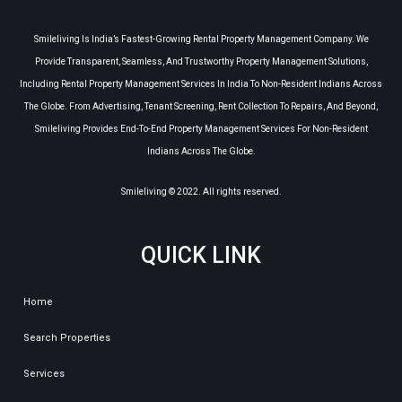
Smileliving Is India’s Fastest-Growing Rental Property Management Company. We
Provide Transparent, Seamless, And Trustworthy Property Management Solutions,
Including Rental Property Management Services In India To Non-Resident Indians Across
The Globe. From Advertising, Tenant Screening, Rent Collection To Repairs, And Beyond,
Smileliving Provides End-To-End Property Management Services For Non-Resident
Indians Across The Globe.
Smileliving © 2022. All rights reserved.
QUICK LINK
Home
Search Properties
Services