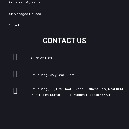
Online Rent Agreement
Our Managed Houses
Contact
CONTACT US
+919522113030
Smileliving2022@gmail.com
Smileliving ,113, First Floor, B Zone Business Park, Near BCM
Park, Pipliya Kumar, Indore, Madhya Pradesh 453771 .