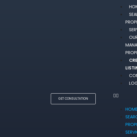
HO
SE
PROP
SER
OU
MAN
PROP
CR
LIST
CO
LOG
GET CONSULTATION
HOM
SEAR
PROP
SERV