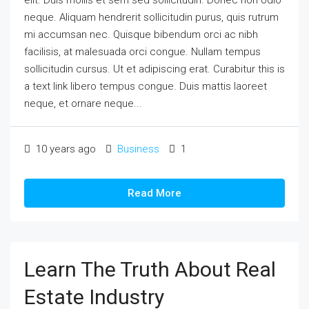
elit. Duis mollis et sem sed sollicitudin. Donec non odio
neque. Aliquam hendrerit sollicitudin purus, quis rutrum
mi accumsan nec. Quisque bibendum orci ac nibh
facilisis, at malesuada orci congue. Nullam tempus
sollicitudin cursus. Ut et adipiscing erat. Curabitur this is
a text link libero tempus congue. Duis mattis laoreet
neque, et ornare neque...
10 years ago
Business
1
Read More
Learn The Truth About Real
Estate Industry