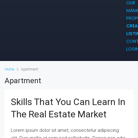
OUR
MAN
PROP
CREA
LIST
CON
LOGI
Home
Apartment
Apartment
Skills That You Can Learn In
The Real Estate Market
Lorem ipsum dolor sit amet, consectetur adipiscing