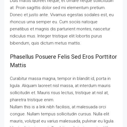
Duis mattis laoreet neque, et ornare neque sollicitudin
at. Proin sagittis dolor sed mi elementum pretium.
Donec et justo ante. Vivamus egestas sodales est, eu
rhoncus urna semper eu. Cum sociis natoque
penatibus et magnis dis parturient montes, nascetur
ridiculus mus. Integer tristique elit lobortis purus
bibendum, quis dictum metus mattis.
Phasellus Posuere Felis Sed Eros Porttitor
Mattis
Curabitur massa magna, tempor in blandit id, porta in
ligula. Aliquam laoreet nisl massa, at interdum mauris
sollicitudin et. Mauris risus lectus, tristique at nisl at,
pharetra tristique enim.
Nullam this is a link nibh facilisis, at malesuada orci
congue. Nullam tempus sollicitudin cursus. Nulla elit
mauris, volutpat eu varius malesuada, pulvinar eu ligula.