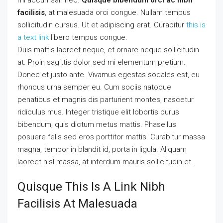
mi accumsan nec.
Quisque bibendum orci ac nibh
facilisis
, at malesuada orci congue. Nullam tempus
sollicitudin cursus. Ut et adipiscing erat. Curabitur
this is
a text link
libero tempus congue.
Duis mattis laoreet neque, et ornare neque sollicitudin
at. Proin sagittis dolor sed mi elementum pretium.
Donec et justo ante. Vivamus egestas sodales est, eu
rhoncus urna semper eu. Cum sociis natoque
penatibus et magnis dis parturient montes, nascetur
ridiculus mus. Integer tristique elit lobortis purus
bibendum, quis dictum metus mattis. Phasellus
posuere felis sed eros porttitor mattis. Curabitur massa
magna, tempor in blandit id, porta in ligula. Aliquam
laoreet nisl massa, at interdum mauris sollicitudin et.
Quisque This Is A Link Nibh
Facilisis At Malesuada