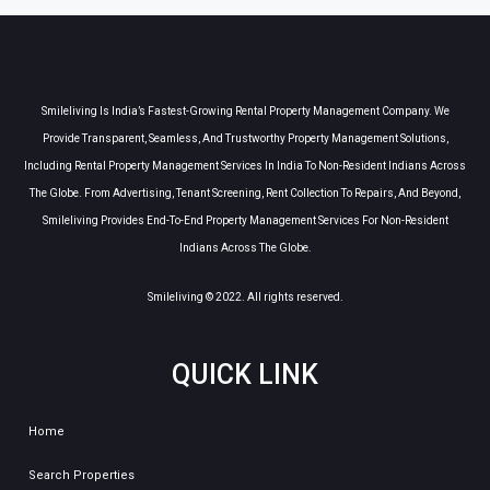
Smileliving Is India’s Fastest-Growing Rental Property Management Company. We
Provide Transparent, Seamless, And Trustworthy Property Management Solutions,
Including Rental Property Management Services In India To Non-Resident Indians Across
The Globe. From Advertising, Tenant Screening, Rent Collection To Repairs, And Beyond,
Smileliving Provides End-To-End Property Management Services For Non-Resident
Indians Across The Globe.
Smileliving © 2022. All rights reserved.
QUICK LINK
Home
Search Properties