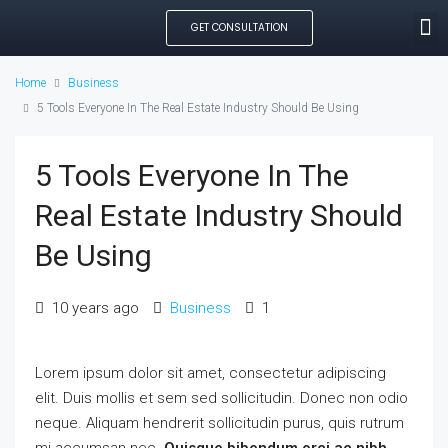
GET CONSULTATION
SEARCH PROPE
OUR MANAGED PROP
CREATE LISTING
Home
Business
5 Tools Everyone In The Real Estate Industry Should Be Using
5 Tools Everyone In The
Real Estate Industry Should
Be Using
10 years ago
Business
1
Lorem ipsum dolor sit amet, consectetur adipiscing
elit. Duis mollis et sem sed sollicitudin. Donec non odio
neque. Aliquam hendrerit sollicitudin purus, quis rutrum