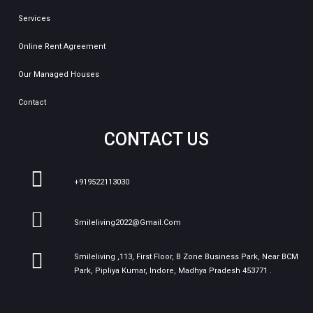
Services
Online Rent Agreement
Our Managed Houses
Contact
CONTACT US
+919522113030
Smileliving2022@gmail.com
Smileliving ,113, First Floor, B Zone Business Park, Near BCM
Park, Pipliya Kumar, Indore, Madhya Pradesh 453771 .