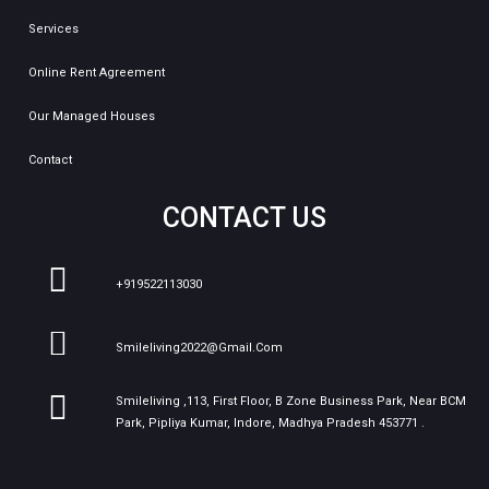
Services
Online Rent Agreement
Our Managed Houses
Contact
CONTACT US
+919522113030
Smileliving2022@gmail.com
Smileliving ,113, First Floor, B Zone Business Park, Near BCM
Park, Pipliya Kumar, Indore, Madhya Pradesh 453771 .