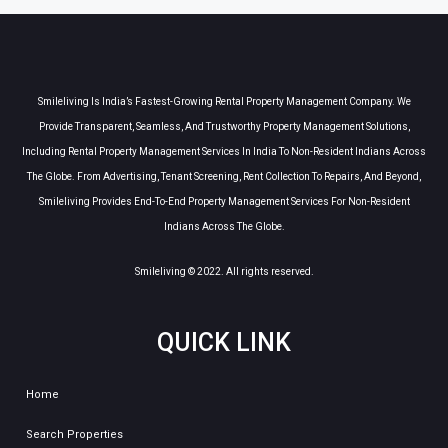
Smileliving Is India’s Fastest-Growing Rental Property Management Company. We
Provide Transparent, Seamless, And Trustworthy Property Management Solutions,
Including Rental Property Management Services In India To Non-Resident Indians Across
The Globe. From Advertising, Tenant Screening, Rent Collection To Repairs, And Beyond,
Smileliving Provides End-To-End Property Management Services For Non-Resident
Indians Across The Globe.
Smileliving © 2022. All rights reserved.
QUICK LINK
Home
Search Properties