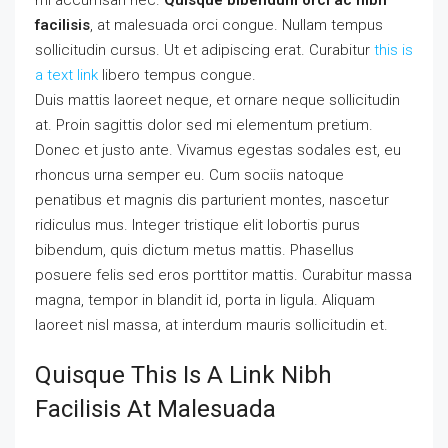
mi accumsan nec.
Quisque bibendum orci ac nibh
facilisis
, at malesuada orci congue. Nullam tempus
sollicitudin cursus. Ut et adipiscing erat. Curabitur
this is
a text link
libero tempus congue.
Duis mattis laoreet neque, et ornare neque sollicitudin
at. Proin sagittis dolor sed mi elementum pretium.
Donec et justo ante. Vivamus egestas sodales est, eu
rhoncus urna semper eu. Cum sociis natoque
penatibus et magnis dis parturient montes, nascetur
ridiculus mus. Integer tristique elit lobortis purus
bibendum, quis dictum metus mattis. Phasellus
posuere felis sed eros porttitor mattis. Curabitur massa
magna, tempor in blandit id, porta in ligula. Aliquam
laoreet nisl massa, at interdum mauris sollicitudin et.
Quisque This Is A Link Nibh
Facilisis At Malesuada