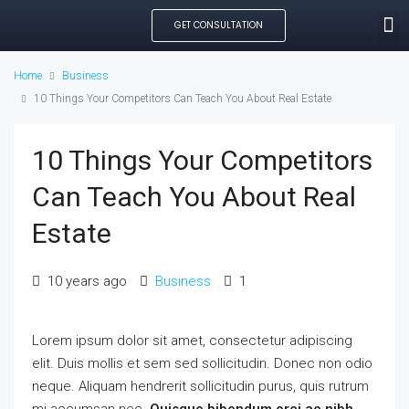
GET CONSULTATION
SEARCH PROPE
OUR MANAGED PROP
CREATE LISTING
Home
Business
10 Things Your Competitors Can Teach You About Real Estate
10 Things Your Competitors
Can Teach You About Real
Estate
10 years ago
Business
1
Lorem ipsum dolor sit amet, consectetur adipiscing
elit. Duis mollis et sem sed sollicitudin. Donec non odio
neque. Aliquam hendrerit sollicitudin purus, quis rutrum