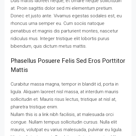
Duis mattis laoreet neque, et ornare neque sollicitudin
at. Proin sagittis dolor sed mi elementum pretium.
Donec et justo ante. Vivamus egestas sodales est, eu
rhoncus urna semper eu. Cum sociis natoque
penatibus et magnis dis parturient montes, nascetur
ridiculus mus. Integer tristique elit lobortis purus
bibendum, quis dictum metus mattis.
Phasellus Posuere Felis Sed Eros Porttitor
Mattis
Curabitur massa magna, tempor in blandit id, porta in
ligula. Aliquam laoreet nisl massa, at interdum mauris
sollicitudin et. Mauris risus lectus, tristique at nisl at,
pharetra tristique enim.
Nullam this is a link nibh facilisis, at malesuada orci
congue. Nullam tempus sollicitudin cursus. Nulla elit
mauris, volutpat eu varius malesuada, pulvinar eu ligula.